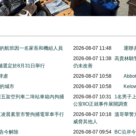
的航班因一名家長和機組人員
2026-08-07 11:48
運聯
2026-08-07 11:38
高貴林騎
邦補選定於8月31日舉行
仍未改善
火肆虐
2026-08-07 10:58
Abb
的城市
2026-08-07 10:58
Ke
上週五架空列車二埠站車箱內拘捕
2026-08-07 10:31
1名男子
公室IIO正就事件展開調查
週五凌晨素里市警拘捕電單車手行
2026-08-07 10:18
溫哥華警
威脅其他人
警告今解除
2026-08-07 09:54
BC沿岸今早