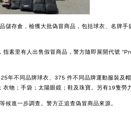
品儲存倉，檢獲大批偽冒商品，包括球衣、名牌手袋
素里有人出售假冒商品，警方隨即展開代號 “Proje
。
不同品牌球衣、375 件不同品牌運動服裝及帽、一批愛馬
 Dior服裝；衣物；手袋；太陽眼鏡；鞋及珠寶。另有19隻
等候進一步調查。警方正追查偽冒商品來源。