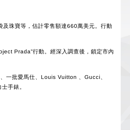
及珠寶等，估計零售額達660萬美元。行動
ct Prada”行動。經深入調查後，鎖定市內
仕、Louis Vuitton 、Gucci、
勞力士手錶。