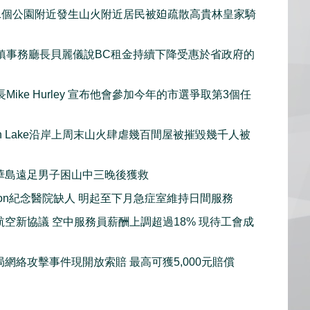
1個公園附近發生山火附近居民被廹疏散高貴林皇家騎
鎮事務廳長貝麗儀說BC租金持續下降受惠於省政府的
Mike Hurley 宣布他會參加今年的市選爭取第3個任
gan Lake沿岸上周末山火肆虐幾百間屋被摧毀幾千人被
華島遠足男子困山中三晚後獲救
sion紀念醫院缺人 明起至下月急症室維持日間服務
航空新協議 空中服務員薪酬上調超過18% 現待工會成
局網絡攻擊事件現開放索賠 最高可獲5,000元賠償