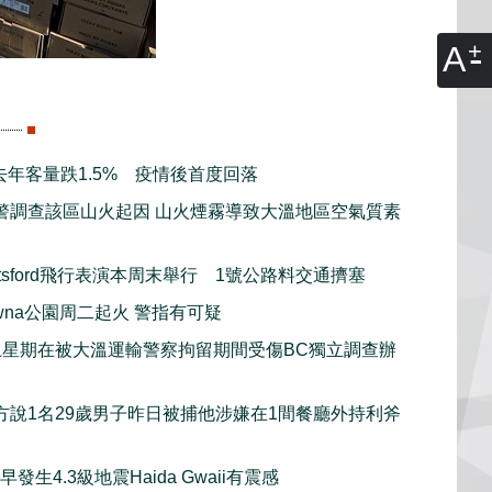
A
去年客量跌1.5% 疫情後首度回落
警調查該區山火起因 山火煙霧導致大溫地區空氣質素
otsford飛行表演本周末舉行 1號公路料交通擠塞
lowna公園周二起火 警指有可疑
上星期在被大溫運輸警察拘留期間受傷BC獨立調查辦
方說1名29歲男子昨日被捕他涉嫌在1間餐廳外持利斧
發生4.3級地震Haida Gwaii有震感