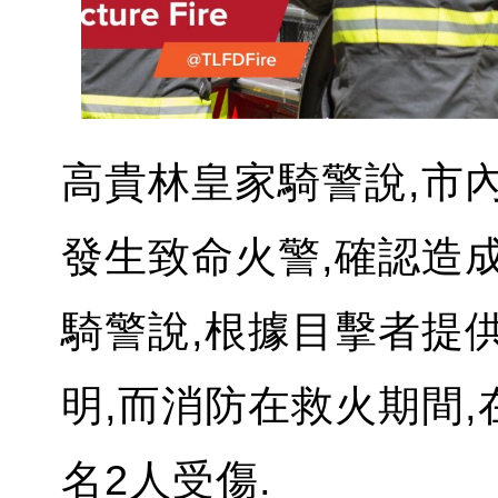
高貴林皇家騎警說,市內Mai
發生致命火警,確認造成
騎警說,根據目擊者提
明,而消防在救火期間,
名2人受傷.