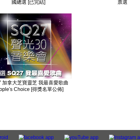
國總選 [已完結]
票選
27 加拿大芝寶靈芝 我最喜愛歌曲
ople's Choice [得獎名單公佈]