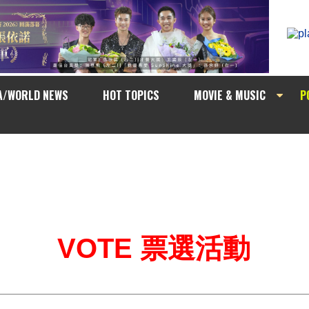
A/WORLD NEWS
HOT TOPICS
MOVIE & MUSIC
P
VOTE 票選活動