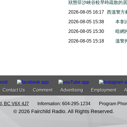
狀態菲沙峽谷較早時疏散的
2026-08-05 16:17
西溫警方
2026-08-05 15:38
本拿
2026-08-05 15:30
暗網
2026-08-05 15:18
溫警
Contact Us
Comment
Advertising
Employment
A
d, BC V6X 4J7
Information: 604-295-1234
Program Phon
© 2026 Fairchild Radio. All Rights Reserved.