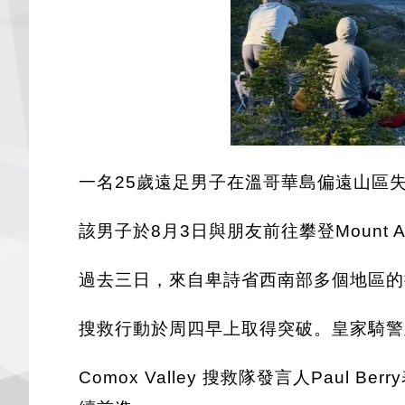
一名25歲遠足男子在溫哥華島偏遠山區
該男子於8月3日與朋友前往攀登Mount Al
過去三日，來自卑詩省西南部多個地區的
搜救行動於周四早上取得突破。皇家騎警
Comox Valley 搜救隊發言人Pa