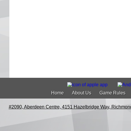
Home
About Us
Game Rules
#2090, Aberdeen Centre, 4151 Hazelbridge Way, Richmon