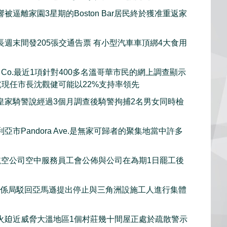
被逼離家園3星期的Boston Bar居民終於獲准重返家
長週末間發205張交通告票 有小型汽車車頂綁4大食用
rch Co.最近1項針對400多名溫哥華市民的網上調查顯示
黨現任市長沈觀健可能以22%支持率領先
皇家騎警說經過3個月調查後騎警拘捕2名男女同時檢
亞市Pandora Ave.是無家可歸者的聚集地當中許多
et航空公司空中服務員工會公佈與公司在為期1日罷工後
關係局駁回亞馬遜提出停止與三角洲設施工人進行集體
火廹近威脅大溫地區1個村莊幾十間屋正處於疏散警示