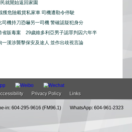
居民就開始返回家園
截獲危險載貨私家車 司機遭勒令停駛
比司機持刀恐嚇另一司機 警確認疑犯身分
跨省販毒案 29歲維多利亞男子認罪判囚六年半
拘一漢涉襲擊保安及途人 並作出歧視言論
ccessibility
Privacy Policy
Links
e-in: 604-295-9616 (FM96.1)
WhatsApp: 604-961-2323