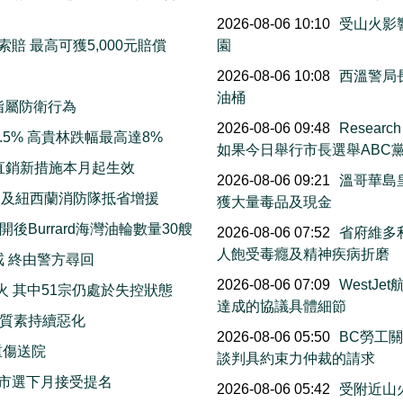
2026-08-06 10:10
受山火影響
賠 最高可獲5,000元賠償
園
2026-08-06 10:08
西溫警局
油桶
指屬防衛行為
2026-08-06 09:48
Resea
5% 高貴林跌幅最高達8%
如果今日舉行市長選舉ABC
直銷新措施本月起生效
2026-08-06 09:21
溫哥華島
洲及紐西蘭消防隊抵省增援
獲大量毒品及現金
Burrard海灣油輪數量30艘
2026-08-06 07:52
省府維多利
人飽受毒癮及精神疾病折磨
戒 終由警方尋回
2026-08-06 07:09
WestJ
火 其中51宗仍處於失控狀態
達成的協議具體細節
質素持續惡化
2026-08-06 05:50
BC勞工
重傷送院
談判具約束力仲裁的請求
市選下月接受提名
2026-08-06 05:42
受附近山