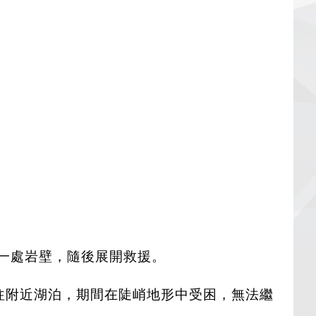
一處岩壁，隨後展開救援。
走捷徑前往附近湖泊，期間在陡峭地形中受困，無法繼