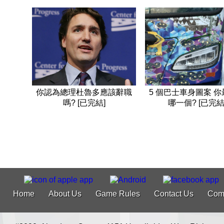
5 個巴士車身圖案 
你認為總理杜魯多應該辭職
哪一個? [已完結
嗎? [已完結]
Home
About Us
Game Rules
Contact Us
Com