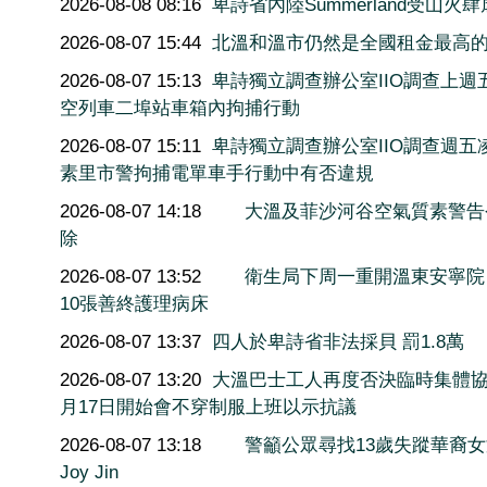
2026-08-08 08:16
卑詩省內陸Summerland受山火肆
2026-08-07 15:44
北溫和溫市仍然是全國租金最高
2026-08-07 15:13
卑詩獨立調查辦公室IIO調查上週
空列車二埠站車箱內拘捕行動
2026-08-07 15:11
卑詩獨立調查辦公室IIO調查週五
素里市警拘捕電單車手行動中有否違規
2026-08-07 14:18
大溫及菲沙河谷空氣質素警告
除
2026-08-07 13:52
衛生局下周一重開溫東安寧院
10張善終護理病床
2026-08-07 13:37
四人於卑詩省非法採貝 罰1.8萬
2026-08-07 13:20
大溫巴士工人再度否決臨時集體協
月17日開始會不穿制服上班以示抗議
2026-08-07 13:18
警籲公眾尋找13歲失蹤華裔
Joy Jin