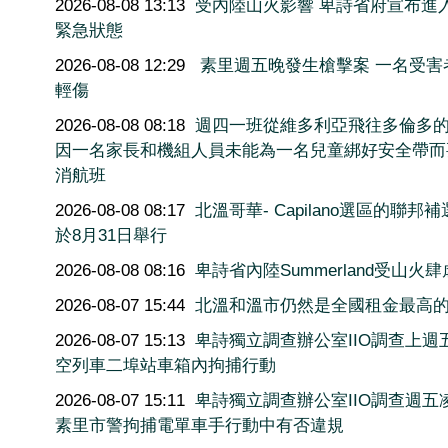
2026-08-08 13:13
受內陸山火影響 卑詩省府宣布進
緊急狀態
2026-08-08 12:29
素里週五晚發生槍擊案 一名受害
輕傷
2026-08-08 08:18
週四一班從維多利亞飛往多倫多
因一名家長和機組人員未能為一名兒童綁好安全帶而
消航班
2026-08-08 08:17
北溫哥華- Capilano選區的聯邦
於8月31日舉行
2026-08-08 08:16
卑詩省內陸Summerland受山火肆
2026-08-07 15:44
北溫和溫市仍然是全國租金最高
2026-08-07 15:13
卑詩獨立調查辦公室IIO調查上週
空列車二埠站車箱內拘捕行動
2026-08-07 15:11
卑詩獨立調查辦公室IIO調查週五
素里市警拘捕電單車手行動中有否違規