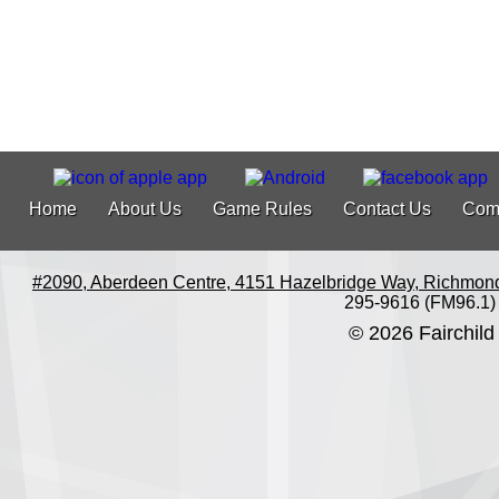
Home
About Us
Game Rules
Contact Us
Com
#2090, Aberdeen Centre, 4151 Hazelbridge Way, Richmon
295-9616 (FM96.1)
© 2026 Fairchild