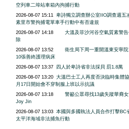
空列車二埠站車箱內拘捕行動
2026-08-07 15:11
卑詩獨立調查辦公室IIO調查週五
素里市警拘捕電單車手行動中有否違規
2026-08-07 14:18
大溫及菲沙河谷空氣質素警告
除
2026-08-07 13:52
衛生局下周一重開溫東安寧院
10張善終護理病床
2026-08-07 13:37
四人於卑詩省非法採貝 罰1.8萬
2026-08-07 13:20
大溫巴士工人再度否決臨時集體協
月17日開始會不穿制服上班以示抗議
2026-08-07 13:18
警籲公眾尋找13歲失蹤華裔
Joy Jin
2026-08-07 13:03
本國與多國執法人員合作打擊BC
太平洋海域非法捕魚行動