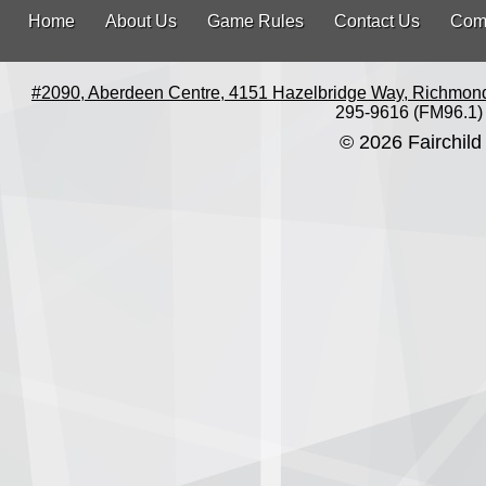
Home
About Us
Game Rules
Contact Us
Com
#2090, Aberdeen Centre, 4151 Hazelbridge Way, Richmon
295-9616 (FM96.1)
© 2026 Fairchild