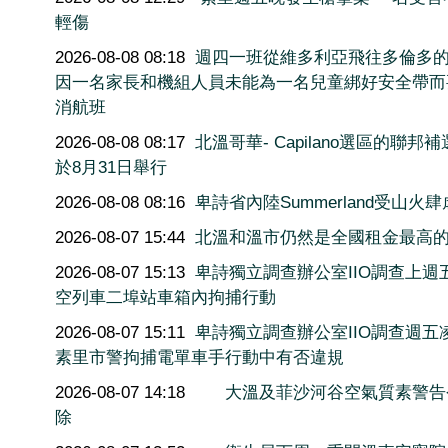
輕傷
2026-08-08 08:18
週四一班從維多利亞飛往多倫多
因一名家長和機組人員未能為一名兒童綁好安全帶而
消航班
2026-08-08 08:17
北溫哥華- Capilano選區的聯邦
於8月31日舉行
2026-08-08 08:16
卑詩省內陸Summerland受山火肆
2026-08-07 15:44
北溫和溫市仍然是全國租金最高
2026-08-07 15:13
卑詩獨立調查辦公室IIO調查上週
空列車二埠站車箱內拘捕行動
2026-08-07 15:11
卑詩獨立調查辦公室IIO調查週五
素里市警拘捕電單車手行動中有否違規
2026-08-07 14:18
大溫及菲沙河谷空氣質素警告
除