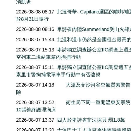
消航班
2026-08-08 08:17
北溫哥華- Capilano選區的聯邦
於8月31日舉行
2026-08-08 08:16
卑詩省內陸Summerland受山火肆
2026-08-07 15:44
北溫和溫市仍然是全國租金最高
2026-08-07 15:13
卑詩獨立調查辦公室IIO調查上週
空列車二埠站車箱內拘捕行動
2026-08-07 15:11
卑詩獨立調查辦公室IIO調查週五
素里市警拘捕電單車手行動中有否違規
2026-08-07 14:18
大溫及菲沙河谷空氣質素警告
除
2026-08-07 13:52
衛生局下周一重開溫東安寧院
10張善終護理病床
2026-08-07 13:37
四人於卑詩省非法採貝 罰1.8萬
2026-08-07 13:20
大溫巴士工人再度否決臨時集體協