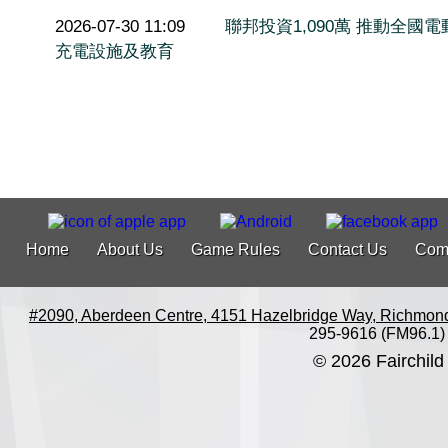
2026-07-30 11:09
聯邦投資1,090萬 推動全國電
充電設施及教育
Home
About Us
Game Rules
Contact Us
Com
#2090, Aberdeen Centre, 4151 Hazelbridge Way, Richmon
295-9616 (FM96.1)
© 2026 Fairchild