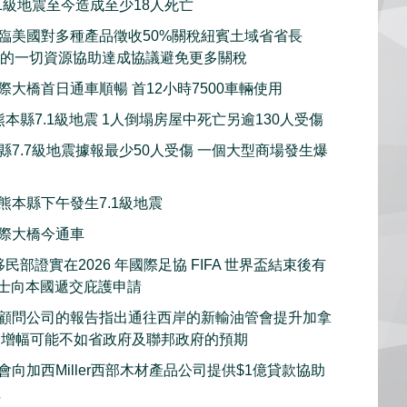
.1級地震至今造成至少18人死亡
臨美國對多種產品徵收50%關稅紐賓土域省省長
用紐省的一切資源協助達成協議避免更多關稅
際大橋首日通車順暢 首12小時7500車輛使用
本縣7.1級地震 1人倒塌房屋中死亡另逾130人受傷
縣7.7級地震據報最少50人受傷 一個大型商場發生爆
熊本縣下午發生7.1級地震
際大橋今通車
民部證實在2026 年國際足協 FIFA 世界盃結束後有
人士向本國遞交庇護申請
顧問公司的報告指出通往西岸的新輸油管會提升加拿
過增幅可能不如省政府及聯邦政府的預期
向加西Miller西部木材產品公司提供$1億貸款協助
性