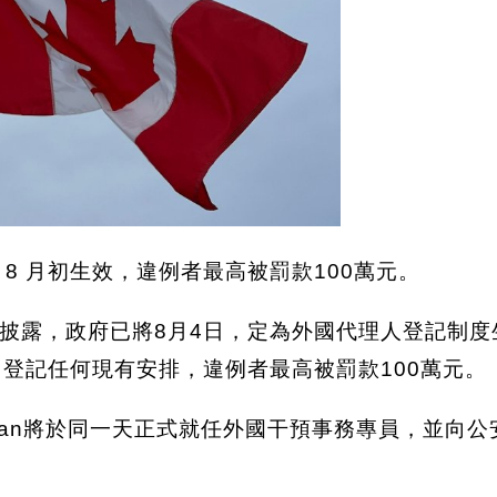
8 月初生效，違例者最高被罰款100萬元。
披露，政府已將8月4日，定為外國代理人登記制
，登記任何現有安排，違例者最高被罰款100萬元。
oegman將於同一天正式就任外國干預事務專員，並