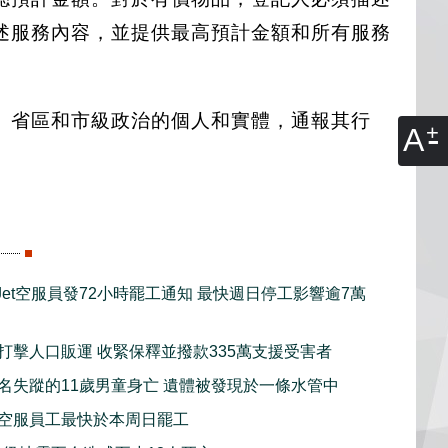
述服務內容，並提供最高預計金額和所有服務
、省區和市級政治的個人和實體，通報其行
A
tJet空服員發72小時罷工通知 最快週日停工影響逾7萬
打擊人口販運 收緊保釋並撥款335萬支援受害者
名失蹤的11歲男童身亡 遺體被發現於一條水管中
空服員工最快於本周日罷工