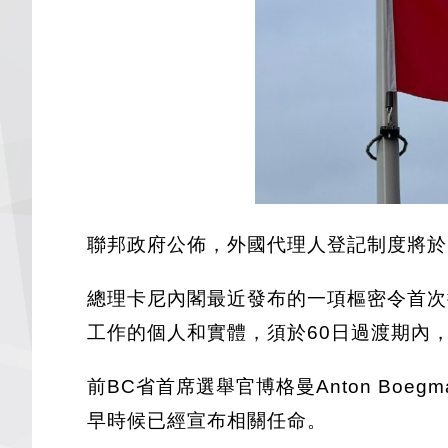
聯邦政府公佈，外國代理人登記制度將於 
總理卡尼內閣最近發布的一項樞密令首次
工作的個人和實體，須於60日過渡期內
前BC省首席選舉官博格曼Anton B
早時候已經宣布相關任命。