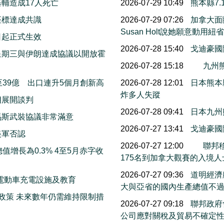
輔造成17人死亡
2026-07-29 10:49
熊本縣7
座標達成共識
2026-07-29 07:26
加拿大面
Susan Holt說她願意動
日起正式生效
2026-07-28 15:40
戈迪豪國
星期三與伊朗達成協議以開放霍
2026-07-28 15:18
九州熊
39億 出口連升5個月創新高
2026-07-28 12:01
日本熊本
炸多人失蹤
朗展開談判
2026-07-28 09:41
日本九州
馬斯武裝協議非常滿意
2026-07-27 13:41
戈迪豪國
美軍否認
2026-07-27 12:00
聯邦移
增長為0.3% 4至5月赤字收
175名到加拿大觀賽的入境
2026-07-27 09:36
道明經濟
國電動車充電設施及教育
大與亞省的國內生產總值不
政策 未來數年仍需維持限制措
2026-07-27 09:18
聯邦政府會
公司應對關稅及貿易不確定