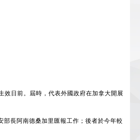
度生效日前。屆時，代表外國政府在加拿大開展
向公安部長阿南德桑加里匯報工作；後者於今年較