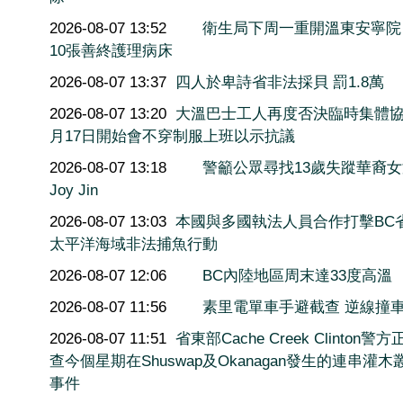
2026-08-07 13:52
衛生局下周一重開溫東安寧院
10張善終護理病床
2026-08-07 13:37
四人於卑詩省非法採貝 罰1.8萬
2026-08-07 13:20
大溫巴士工人再度否決臨時集體協
月17日開始會不穿制服上班以示抗議
2026-08-07 13:18
警籲公眾尋找13歲失蹤華裔
Joy Jin
2026-08-07 13:03
本國與多國執法人員合作打擊BC
太平洋海域非法捕魚行動
2026-08-07 12:06
BC內陸地區周末達33度高溫
2026-08-07 11:56
素里電單車手避截查 逆線撞
2026-08-07 11:51
省東部Cache Creek Clinton警
查今個星期在Shuswap及Okanagan發生的連串灌木
事件