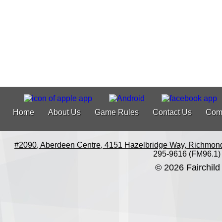
Home
About Us
Game Rules
Contact Us
Com
#2090, Aberdeen Centre, 4151 Hazelbridge Way, Richmon
295-9616 (FM96.1)
© 2026 Fairchild