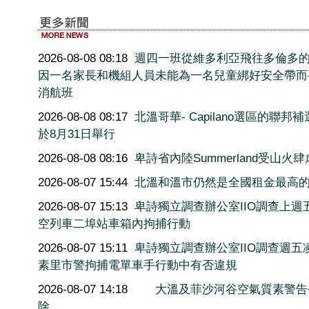
2026-08-08 08:18
週四一班從維多利亞飛往多倫多
因一名家長和機組人員未能為一名兒童綁好安全帶而
消航班
2026-08-08 08:17
北溫哥華- Capilano選區的聯邦
於8月31日舉行
2026-08-08 08:16
卑詩省內陸Summerland受山火肆
2026-08-07 15:44
北溫和溫市仍然是全國租金最高
2026-08-07 15:13
卑詩獨立調查辦公室IIO調查上週
空列車二埠站車箱內拘捕行動
2026-08-07 15:11
卑詩獨立調查辦公室IIO調查週五
素里市警拘捕電單車手行動中有否違規
2026-08-07 14:18
大溫及菲沙河谷空氣質素警告
除