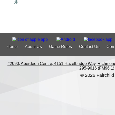
步
Home
About Us
Game Rules
Contact Us
Com
#2090, Aberdeen Centre, 4151 Hazelbridge Way, Richmon
295-9616 (FM96.1)
© 2026 Fairchild