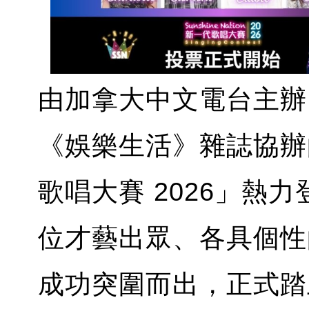
由加拿大中文電台主辦
《娛樂生活》雜誌協辦的「S
歌唱大賽 2026」熱
位才藝出眾、各具個性的 Sun
成功突圍而出，正式踏上