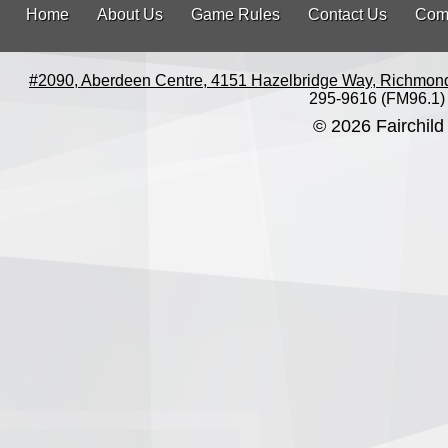
Home
About Us
Game Rules
Contact Us
Com
#2090, Aberdeen Centre, 4151 Hazelbridge Way, Richmon
295-9616 (FM96.1)
© 2026 Fairchild