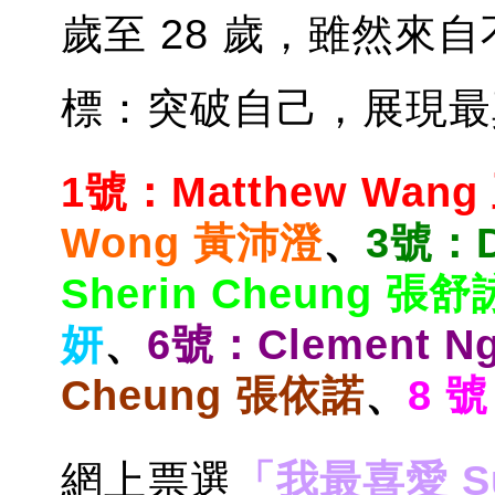
歲至 28 歲，雖然來
標：突破自己，展現最
1號：Matthew Wan
Wong 黃沛澄
、
3號：D
Sherin Cheung 張舒
妍
、
6號：Clement 
Cheung 張依諾
、
8 號
網上票選
「我最喜愛 Su