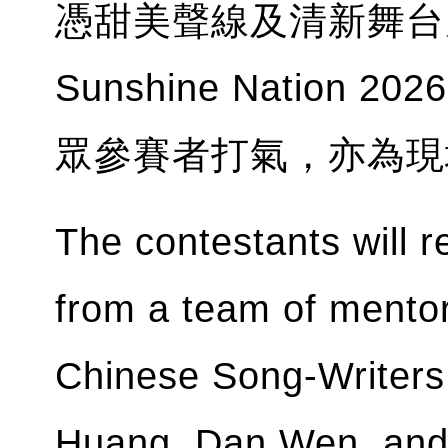
憑甜美聲線及清新舞台
Sunshine Natio
眾參賽者打氣，亦為現
The contestants will r
from a team of mentor
Chinese Song-Writers
Huang, Dan Wen, and