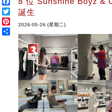
8 位 Sunshine Boyz &
Facebook
誕生
Twitter
2026-05-26 (星期二)
Pinterest
Share