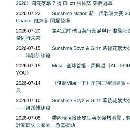
2026》圓滿落幕 7 號 Elliott 張依諾 榮膺冠軍
2026-07-22
Sunshine Nation 新一代歌唱大賽 20
Chantel 姚焯菲 閃耀登場
2026-07-20
第41屆中僑百萬行圓滿舉行 凝聚社
量同行未來
2026-07-15
Sunshine Boyz & Girlz 幕後花絮
——唱歌訓練篇
2026-07-15
Music 全球首播 - 周興哲《ALL FO
YOU》
2026-07-14
《俊䝼Vibe一下》星期三特別嘉賓 -
辰
2026-07-10
Sunshine Boyz & Girlz 幕後花絮
——舞蹈排練篇
2026-07-08
委內瑞拉接連發生兩次強烈地震，
計家庭失去家園，急需援助