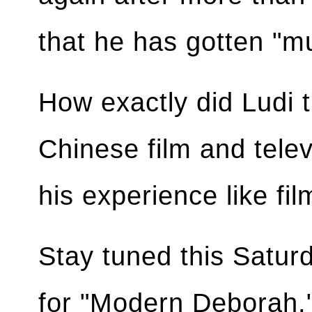
that he has gotten "m
How exactly did Ludi t
Chinese film and tele
his experience like fil
Stay tuned this Satur
for "Modern Deborah.