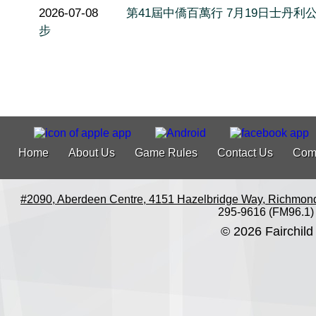
2026-07-08
第41屆中僑百萬行 7月19日士丹利
步
Home
About Us
Game Rules
Contact Us
Com
#2090, Aberdeen Centre, 4151 Hazelbridge Way, Richmon
295-9616 (FM96.1)
© 2026 Fairchild