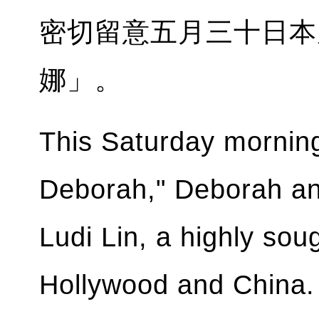
密切留意五月三十日本
娜」。
This Saturday mornin
Deborah," Deborah and
Ludi Lin, a highly soug
Hollywood and China. 