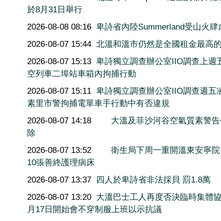
於8月31日舉行
2026-08-08 08:16
卑詩省內陸Summerland受山火肆
2026-08-07 15:44
北溫和溫市仍然是全國租金最高
2026-08-07 15:13
卑詩獨立調查辦公室IIO調查上週
空列車二埠站車箱內拘捕行動
2026-08-07 15:11
卑詩獨立調查辦公室IIO調查週五
素里市警拘捕電單車手行動中有否違規
2026-08-07 14:18
大溫及菲沙河谷空氣質素警告
除
2026-08-07 13:52
衛生局下周一重開溫東安寧院
10張善終護理病床
2026-08-07 13:37
四人於卑詩省非法採貝 罰1.8萬
2026-08-07 13:20
大溫巴士工人再度否決臨時集體協
月17日開始會不穿制服上班以示抗議