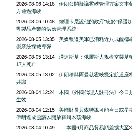
2026-08-06 14:18
伊朗公開擬議霍峽管理方案文本
方通過海峽
2026-08-06 10:48
總理卡尼說他的政府''忠於''保護
乳製品產業的供應管理系統
2026-08-05 13:35
美媒報道美軍已消耗近八成薩德
禦系統攔截導彈
2026-08-05 13:14
澤連斯基︰俄羅斯大規模空襲基
17人死亡
2026-08-05 13:02
伊朗稱與阿曼就霍峽擬定航道座
共識
2026-08-04 12:24
本國《外國代理人註冊法》今日
生效
2026-08-04 12:15
美國財長貝森特說可能今日或星
伊朗達成協議以開放霍爾木茲海峽
2026-08-04 10:49
本國6月商品貿易順差擴大至3