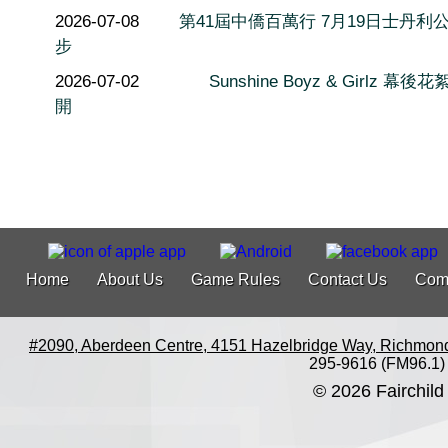
2026-07-08
第41屆中僑百萬行 7月19日士丹利
步
2026-07-02
Sunshine Boyz & Girlz 幕後
開
Home
About Us
Game Rules
Contact Us
Com
#2090, Aberdeen Centre, 4151 Hazelbridge Way, Richmon
295-9616 (FM96.1)
© 2026 Fairchild