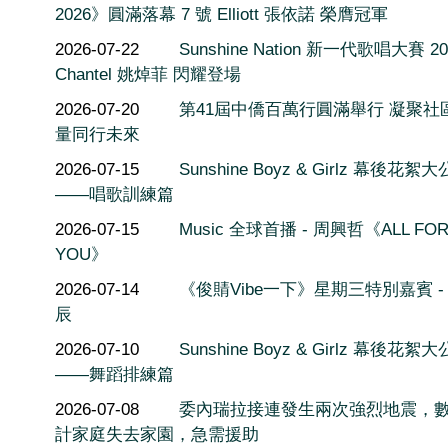
2026》圓滿落幕 7 號 Elliott 張依諾 榮膺冠軍
2026-07-22
Sunshine Nation 新一代歌唱大賽 20
Chantel 姚焯菲 閃耀登場
2026-07-20
第41屆中僑百萬行圓滿舉行 凝聚社
量同行未來
2026-07-15
Sunshine Boyz & Girlz 幕後花絮
——唱歌訓練篇
2026-07-15
Music 全球首播 - 周興哲《ALL FO
YOU》
2026-07-14
《俊䝼Vibe一下》星期三特別嘉賓 -
辰
2026-07-10
Sunshine Boyz & Girlz 幕後花絮
——舞蹈排練篇
2026-07-08
委內瑞拉接連發生兩次強烈地震，
計家庭失去家園，急需援助