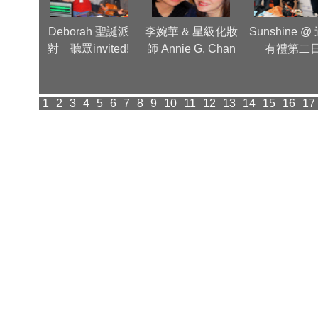
Group
Deborah 聖誕派
李婉華 & 星級化妝
Sunshine @
inner
對 聽眾invited!
師 Annie G. Chan
有禮第二
派對
1
2
3
4
5
6
7
8
9
10
11
12
13
14
15
16
17