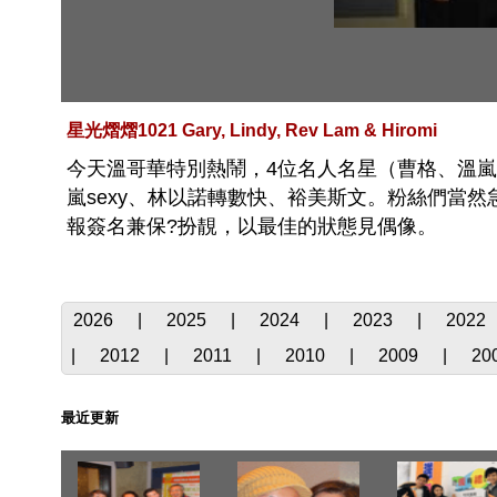
星光熠熠1021 Gary, Lindy, Rev Lam & Hiromi
今天溫哥華特別熱鬧，4位名人名星（曹格、溫嵐
嵐sexy、林以諾轉數快、裕美斯文。粉絲們當
報簽名兼保?扮靚，以最佳的狀態見偶像。
2026
|
2025
|
2024
|
2023
|
2022
|
2012
|
2011
|
2010
|
2009
|
20
最近更新