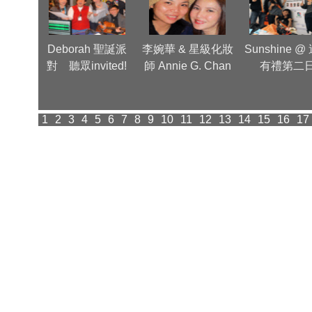
Group
Deborah 聖誕派
李婉華 & 星級化妝
Sunshine @
inner
對 聽眾invited!
師 Annie G. Chan
有禮第二
派對
1
2
3
4
5
6
7
8
9
10
11
12
13
14
15
16
17