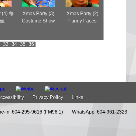
 (4) 每
Xmas Party (3)
Xmas Party (2)
Xmas Party (
坐
Costume Show
Funny Faces
獎者
33
34
35
36
ccessibility
Privacy Policy
Links
e-in: 604-295-9616 (FM96.1)
WhatsApp: 604-961-2323