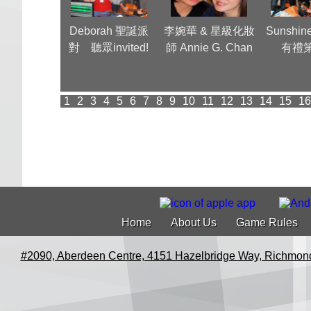
hild Group
Deborah 聖誕派
李婉華 & 星級化妝
Sunshi
al Dinner
對 聽眾invited!
師 Annie G. Chan
有禮
春茗派對
1
2
3
4
5
6
7
8
9
10
11
12
13
14
15
16
Home
About Us
Game Rules
#2090, Aberdeen Centre, 4151 Hazelbridge Way, Richmon