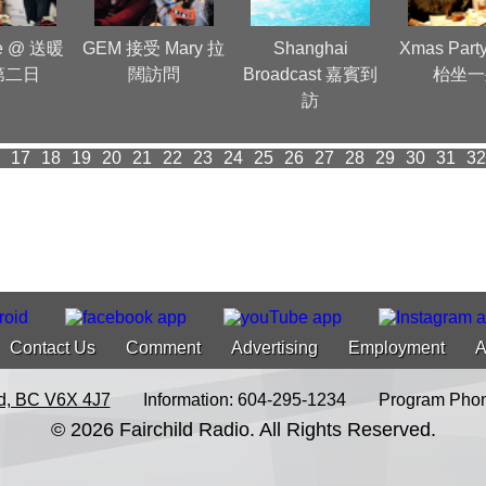
ne @ 送暖
GEM 接受 Mary 拉
Shanghai
Xmas Party
第二日
闊訪問
Broadcast 嘉賓到
枱坐一
訪
17
18
19
20
21
22
23
24
25
26
27
28
29
30
31
32
Contact Us
Comment
Advertising
Employment
A
d, BC V6X 4J7
Information: 604-295-1234
Program Phon
© 2026 Fairchild Radio. All Rights Reserved.