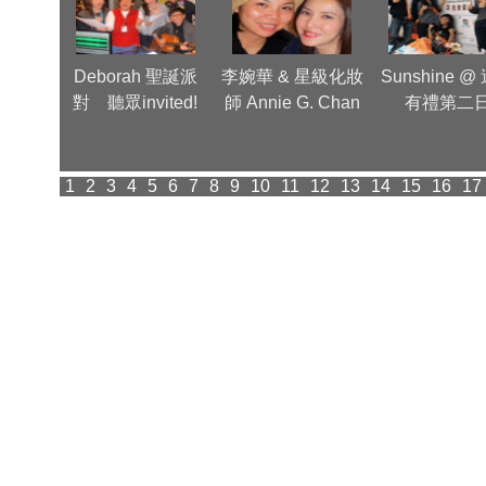
Group
Deborah 聖誕派
李婉華 & 星級化妝
Sunshine @
inner
對 聽眾invited!
師 Annie G. Chan
有禮第二
派對
1
2
3
4
5
6
7
8
9
10
11
12
13
14
15
16
17