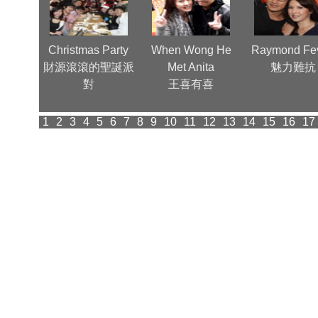
nn, a
Christmas Party
When Wong He
Raymond Fev
ctor
財源滾滾的聖誕派
Met Anita
魅力難抗
ood 為華
對
王喜有喜
光
1
2
3
4
5
6
7
8
9
10
11
12
13
14
15
16
17