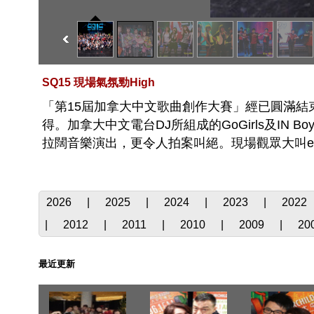
SQ15 現場氣氛勁High
「第15屆加拿大中文歌曲創作大賽」經已圓滿
得。加拿大中文電台DJ所組成的GoGirls及IN B
拉闊音樂演出，更令人拍案叫絕。現場觀眾大叫enco
2026
|
2025
|
2024
|
2023
|
2022
|
2012
|
2011
|
2010
|
2009
|
20
最近更新