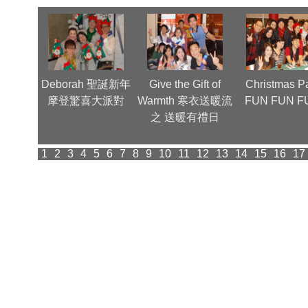
nnual
Deborah 聖誕新年
Give the Gift of
Christmas Pa
(1)
摩登驚喜大派對
Warmth 寒衣送暖流
FUN FUN F
之 送暖有禮日
1
2
3
4
5
6
7
8
9
10
11
12
13
14
15
16
17