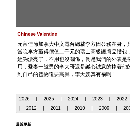
Chinese Valentine
元宵佳節加拿大中文電台總裁李方因公務在身，
當晚李方贏得價值二千元的瑞士高級護膚品禮包
經夠漂亮了，不用也沒關係，倒是我們的外表是需要
用，愛妻一號男的李大哥還是誠心誠意的捧著他
到自己的禮物還要高興，李大嫂真有福啊！
2026
|
2025
|
2024
|
2023
|
2022
|
2012
|
2011
|
2010
|
2009
|
20
最近更新