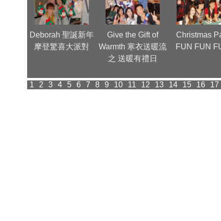
nnual
Deborah 聖誕新年
Give the Gift of
Christmas Pa
(1)
摩登驚喜大派對
Warmth 寒衣送暖流
FUN FUN F
之 送暖有禮日
1
2
3
4
5
6
7
8
9
10
11
12
13
14
15
16
17