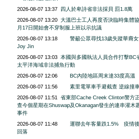
2026-08-07 13:37
四人於卑詩省非法採貝 罰1.8萬
2026-08-07 13:20
大溫巴士工人再度否決臨時集體協
月17日開始會不穿制服上班以示抗議
2026-08-07 13:18
警籲公眾尋找13歲失蹤華裔
Joy Jin
2026-08-07 13:03
本國與多國執法人員合作打擊BC
太平洋海域非法捕魚行動
2026-08-07 12:06
BC內陸地區周末達33度高溫
2026-08-07 11:56
素里電單車手避截查 逆線撞
2026-08-07 11:51
省東部Cache Creek Clinton警
查今個星期在Shuswap及Okanagan發生的連串灌木
事件
2026-08-07 11:48
運聯去年客量跌1.5% 疫情
回落