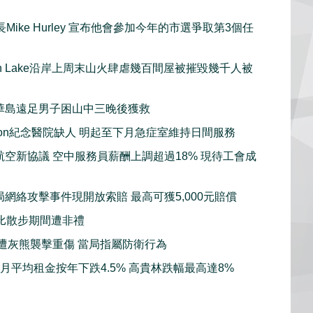
Mike Hurley 宣布他會參加今年的市選爭取第3個任
gan Lake沿岸上周末山火肆虐幾百間屋被摧毀幾千人被
華島遠足男子困山中三晚後獲救
sion紀念醫院缺人 明起至下月急症室維持日間服務
航空新協議 空中服務員薪酬上調超過18% 現待工會成
局網絡攻擊事件現開放索賠 最高可獲5,000元賠償
比散步期間遭非禮
子遭灰熊襲擊重傷 當局指屬防衛行為
7月平均租金按年下跌4.5% 高貴林跌幅最高達8%