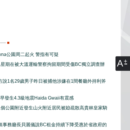
lowna公園周二起火 警指有可疑
A
上星期在被大溫運輸警察拘留期間受傷BC獨立調查辦
方說1名29歲男子昨日被捕他涉嫌在1間餐廳外持利斧
發生4.3級地震Haida Gwaii有震感
1個公園附近發生山火附近居民被廹疏散高貴林皇家騎
鎮事務廳長貝麗儀說BC租金持續下降受惠於省政府的