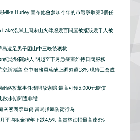
Mike Hurley 宣布他會參加今年的市選爭取第3個任
gan Lake沿岸上周末山火肆虐幾百間屋被摧毀幾千人被
華島遠足男子困山中三晚後獲救
sion紀念醫院缺人 明起至下月急症室維持日間服務
航空新協議 空中服務員薪酬上調超過18% 現待工會成
局網絡攻擊事件現開放索賠 最高可獲5,000元賠償
比散步期間遭非禮
子遭灰熊襲擊重傷 當局指屬防衛行為
7月平均租金按年下跌4.5% 高貴林跌幅最高達8%