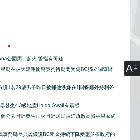
lowna公園周二起火 警指有可疑
A
上星期在被大溫運輸警察拘留期間受傷BC獨立調查辦
方說1名29歲男子昨日被捕他涉嫌在1間餐廳外持利斧
發生4.3級地震Haida Gwaii有震感
1個公園附近發生山火附近居民被廹疏散高貴林皇家騎
鎮事務廳長貝麗儀說BC租金持續下降受惠於省政府的