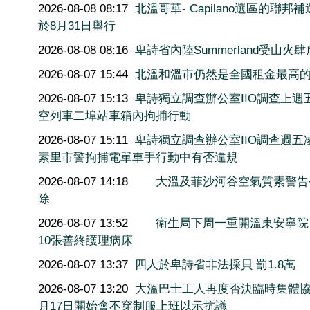
2026-08-08 08:17
北溫哥華- Capilano選區的聯邦
於8月31日舉行
2026-08-08 08:16
卑詩省內陸Summerland受山火肆
2026-08-07 15:44
北溫和溫市仍然是全國租金最高
2026-08-07 15:13
卑詩獨立調查辦公室IIO調查上週
空列車二埠站車箱內拘捕行動
2026-08-07 15:11
卑詩獨立調查辦公室IIO調查週五
素里市警拘捕電單車手行動中有否違規
2026-08-07 14:18
大溫及菲沙河谷空氣質素警告
除
2026-08-07 13:52
衛生局下周一重開溫東安寧院
10張善終護理病床
2026-08-07 13:37
四人於卑詩省非法採貝 罰1.8萬
2026-08-07 13:20
大溫巴士工人再度否決臨時集體協
月17日開始會不穿制服上班以示抗議