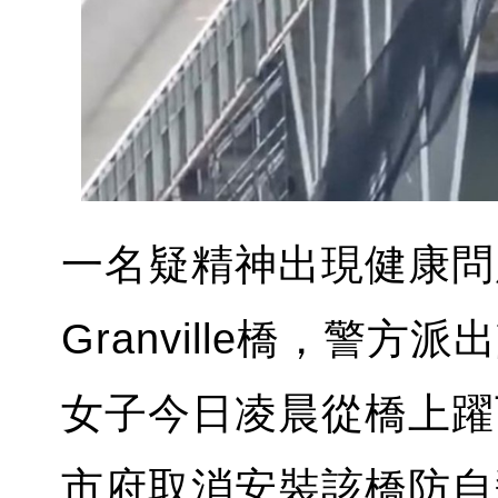
一名疑精神出現健康問
Granville橋，警
女子今日凌晨從橋上躍
市府取消安裝該橋防自