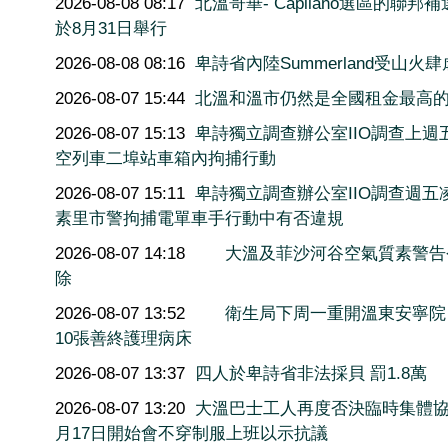
2026-08-08 08:17
北溫哥華- Capilano選區的聯邦
於8月31日舉行
2026-08-08 08:16
卑詩省內陸Summerland受山火肆
2026-08-07 15:44
北溫和溫市仍然是全國租金最高
2026-08-07 15:13
卑詩獨立調查辦公室IIO調查上週
空列車二埠站車箱內拘捕行動
2026-08-07 15:11
卑詩獨立調查辦公室IIO調查週五
素里市警拘捕電單車手行動中有否違規
2026-08-07 14:18
大溫及菲沙河谷空氣質素警告
除
2026-08-07 13:52
衛生局下周一重開溫東安寧院
10張善終護理病床
2026-08-07 13:37
四人於卑詩省非法採貝 罰1.8萬
2026-08-07 13:20
大溫巴士工人再度否決臨時集體協
月17日開始會不穿制服上班以示抗議