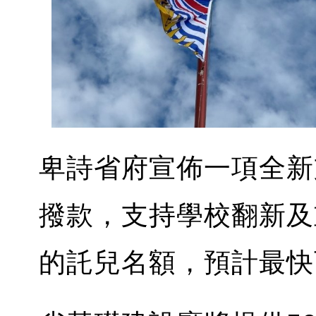
卑詩省府宣佈一項全新
撥款，支持學校翻新及
的託兒名額，預計最快