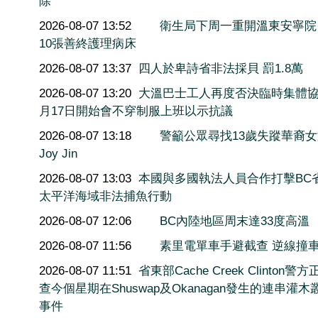
除
2026-08-07 13:52
衛生局下周一重開溫東安寧院
10張善終護理病床
2026-08-07 13:37
四人於卑詩省非法採貝 罰1.8萬
2026-08-07 13:20
大溫巴士工人再度否決臨時集體協
月17日開始會不穿制服上班以示抗議
2026-08-07 13:18
警籲公眾尋找13歲失蹤華裔
Joy Jin
2026-08-07 13:03
本國與多國執法人員合作打擊BC
太平洋海域非法捕魚行動
2026-08-07 12:06
BC內陸地區周末達33度高溫
2026-08-07 11:56
素里電單車手避截查 逆線撞
2026-08-07 11:51
省東部Cache Creek Clinton警
查今個星期在Shuswap及Okanagan發生的連串灌木
事件