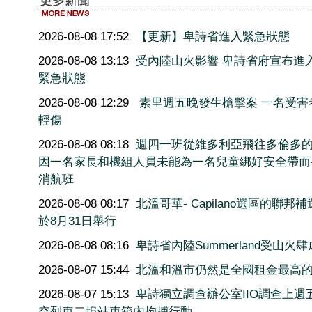
2026-08-08 17:52
【更新】卑詩省進入緊急狀態
2026-08-08 13:13
受內陸山火影響 卑詩省府宣布進
緊急狀態
2026-08-08 12:29
素里週五晚發生槍擊案 一名受害
輕傷
2026-08-08 08:18
週四一班從維多利亞飛往多倫多
因一名家長和機組人員未能為一名兒童綁好安全帶而
消航班
2026-08-08 08:17
北溫哥華- Capilano選區的聯邦
於8月31日舉行
2026-08-08 08:16
卑詩省內陸Summerland受山火肆
2026-08-07 15:44
北溫和溫市仍然是全國租金最高
2026-08-07 15:13
卑詩獨立調查辦公室IIO調查上週
空列車二埠站車箱內拘捕行動