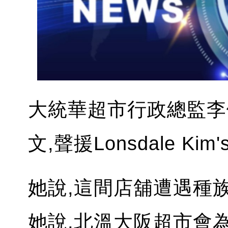
大統華超市行政總監李佩
文,聲援Lonsdale Kim
她說,這間店舖遭遇種族
她說,北溫大阪超市會為Ki