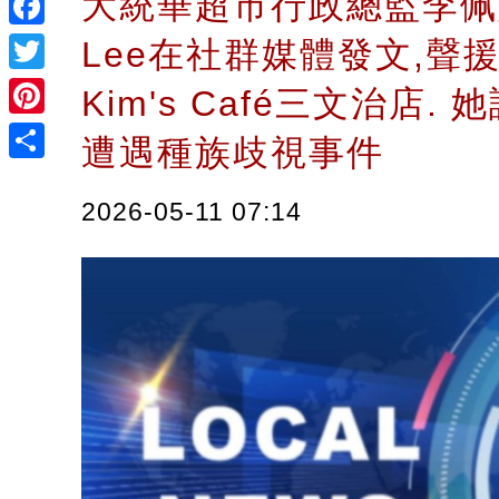
大統華超市行政總監李佩婷
Facebook
Lee在社群媒體發文,聲援Lo
Twitter
Kim's Café三文治店.
Pinterest
遭遇種族歧視事件
Share
2026-05-11 07:14