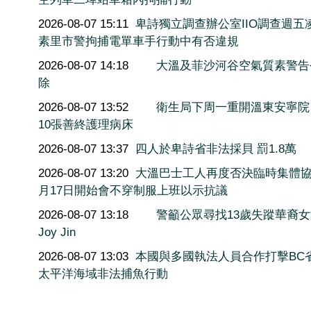
2026-08-07 15:11
卑詩獨立調查辦公室IIO調查週五
素里市警拘捕電單車手行動中有否違規
2026-08-07 14:18
大溫及菲沙河谷空氣質素警告
除
2026-08-07 13:52
衛生局下周一重開溫東安寧院
10張善終護理病床
2026-08-07 13:37
四人於卑詩省非法採貝 罰1.8萬
2026-08-07 13:20
大溫巴士工人再度否決臨時集體協
月17日開始會不穿制服上班以示抗議
2026-08-07 13:18
警籲公眾尋找13歲失蹤華裔
Joy Jin
2026-08-07 13:03
本國與多國執法人員合作打擊BC
太平洋海域非法捕魚行動