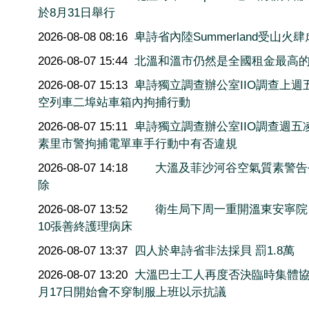
於8月31日舉行
2026-08-08 08:16
卑詩省內陸Summerland受山火肆
2026-08-07 15:44
北溫和溫市仍然是全國租金最高
2026-08-07 15:13
卑詩獨立調查辦公室IIO調查上週
空列車二埠站車箱內拘捕行動
2026-08-07 15:11
卑詩獨立調查辦公室IIO調查週五
素里市警拘捕電單車手行動中有否違規
2026-08-07 14:18
大溫及菲沙河谷空氣質素警告
除
2026-08-07 13:52
衛生局下周一重開溫東安寧院
10張善終護理病床
2026-08-07 13:37
四人於卑詩省非法採貝 罰1.8萬
2026-08-07 13:20
大溫巴士工人再度否決臨時集體協
月17日開始會不穿制服上班以示抗議