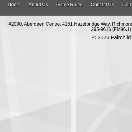
Home
About Us
Game Rules
Contact Us
Com
#2090, Aberdeen Centre, 4151 Hazelbridge Way, Richmon
295-9616 (FM96.1)
© 2026 Fairchild