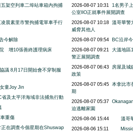
上週五架空列車二埠站車箱內拘捕
2026-08-07 10:31
1名男子
公室IIO正就事件展開調查
週五凌晨素里市警拘捕電單車手行
2026-08-07 10:18
溫哥華警
威脅其他人
警告今解除
2026-08-07 09:54
BC沿岸今早
院 增10張善終護理病床
2026-08-07 09:21
大溫地區
警正展開調查
萬
2026-08-07 06:43
房屋及城
議 8月17日開始會不穿制服
政策
2026-08-07 05:45
本拿比市長
Joy Jin
期
C省及太平洋海域非法捕魚行動
2026-08-07 05:37
Okana
溫
迫逃離家園
撞車重傷
2026-08-06 15:44
溫哥
on警方正在調查今個星期在Shuswap
2026-08-06 15:11
Mis