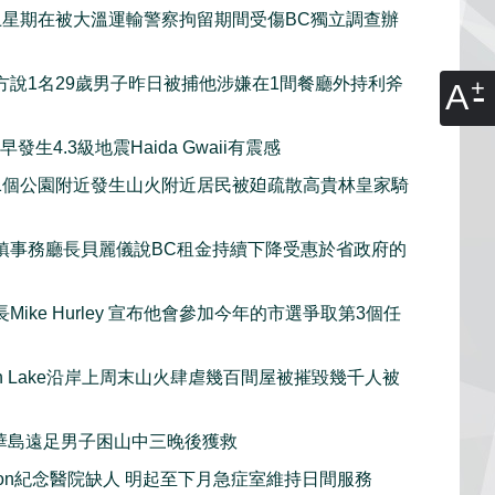
上星期在被大溫運輸警察拘留期間受傷BC獨立調查辦
方說1名29歲男子昨日被捕他涉嫌在1間餐廳外持利斧
A
發生4.3級地震Haida Gwaii有震感
1個公園附近發生山火附近居民被廹疏散高貴林皇家騎
鎮事務廳長貝麗儀說BC租金持續下降受惠於省政府的
Mike Hurley 宣布他會參加今年的市選爭取第3個任
gan Lake沿岸上周末山火肆虐幾百間屋被摧毀幾千人被
華島遠足男子困山中三晚後獲救
sion紀念醫院缺人 明起至下月急症室維持日間服務