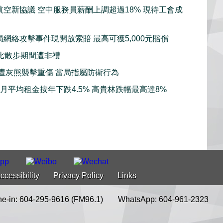
航空新協議 空中服務員薪酬上調超過18% 現待工會成
局網絡攻擊事件現開放索賠 最高可獲5,000元賠償
比散步期間遭非禮
子遭灰熊襲擊重傷 當局指屬防衛行為
7月平均租金按年下跌4.5% 高貴林跌幅最高達8%
ccessibility
Privacy Policy
Links
e-in: 604-295-9616 (FM96.1)
WhatsApp: 604-961-2323