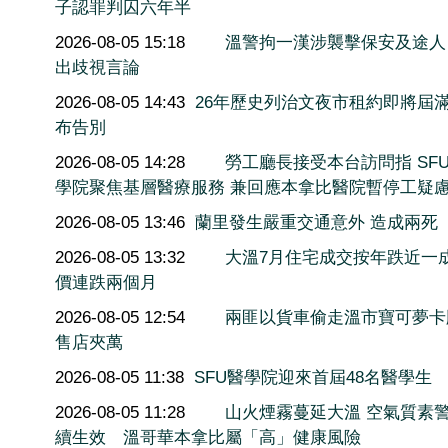
子認罪判囚六年半
2026-08-05 15:18
溫警拘一漢涉襲擊保安及途人
出歧視言論
2026-08-05 14:43
26年歷史列治文夜市租約即將屆滿
布告別
2026-08-05 14:28
勞工廳長接受本台訪問指 SF
學院聚焦基層醫療服務 兼回應本拿比醫院暫停工疑
2026-08-05 13:46
蘭里發生嚴重交通意外 造成兩死
2026-08-05 13:32
大溫7月住宅成交按年跌近一
價連跌兩個月
2026-08-05 12:54
兩匪以貨車偷走溫市寶可夢卡
售店夾萬
2026-08-05 11:38
SFU醫學院迎來首屆48名醫學生
2026-08-05 11:28
山火煙霧蔓延大溫 空氣質素
續生效 溫哥華本拿比屬「高」健康風險