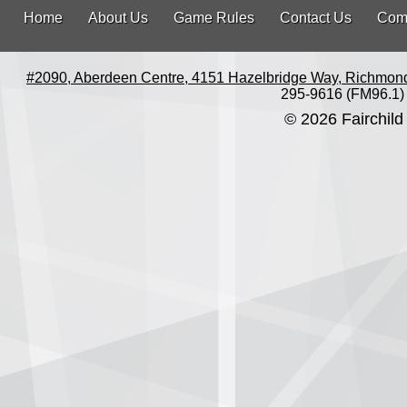
Home
About Us
Game Rules
Contact Us
Com
#2090, Aberdeen Centre, 4151 Hazelbridge Way, Richmon
295-9616 (FM96.1)
© 2026 Fairchild