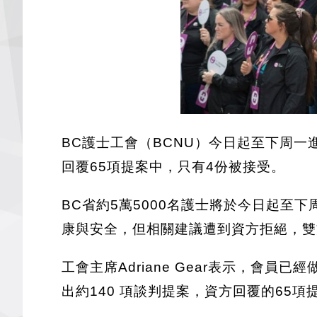
BC護士工會（BCNU）今日起至下周一
回覆65項提案中，只有4份被接受。
BC省約5萬5000名護士將於今日起
康與安全，但相關建議遭到資方拒絕，雙
工會主席Adriane Gear表示，
出約140 項談判提案，資方回覆的65