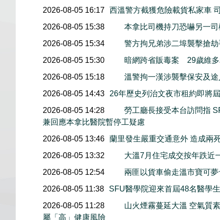
2026-08-05 16:17
西溫警方截獲危險載貨私家車 
2026-08-05 15:38
本拿比司機持刀恐嚇另一司
2026-08-05 15:34
警方拘兄弟涉二埠襲擊搶劫
2026-08-05 15:30
暗網跨省販毒案 29歲維
2026-08-05 15:18
溫警拘一漢涉襲擊保安及途
2026-08-05 14:43
26年歷史列治文夜市租約即將屆
2026-08-05 14:28
勞工廳長接受本台訪問指 S
兼回應本拿比醫院暫停工疑慮
2026-08-05 13:46
蘭里發生嚴重交通意外 造成兩
2026-08-05 13:32
大溫7月住宅成交按年跌近
2026-08-05 12:54
兩匪以貨車偷走溫市寶可夢
2026-08-05 11:38
SFU醫學院迎來首屆48名醫學
2026-08-05 11:28
山火煙霧蔓延大溫 空氣質
屬「高」健康風險