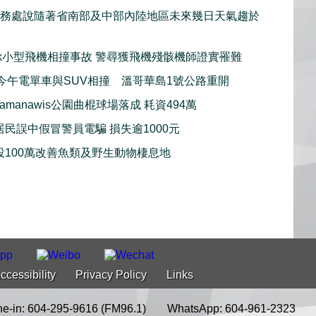
服務處說隨著省南部及中部內陸地區未來幾日天氣趨於
iwack小型飛機相撞事故 警尋獲飛機殘骸機師證實罹難
imo今午電單車與SUV相撞 溫哥華島1號公路重開
amanawis公園曲棍球場落成 耗資494萬
居民誤中假冒警員電騙 損失逾1000元
投100萬改善魚類及野生動物棲息地
ccessibility
Privacy Policy
Links
e-in: 604-295-9616 (FM96.1)
WhatsApp: 604-961-2323