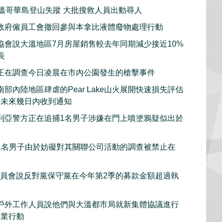
子溫哥華島登山失蹤 大批搜救人員出動尋人
政府僱員工會撤回參與本拿比液體廢物處理行動
協會說大溫地區7月房屋銷售較去年同期減少接近10%
長
正在調查今日凌晨在市內公園發生的槍擊事件
部內陸地區肆虐的Pear Lake山火展開快速損失評估
在未來幾日內收到通知
利亞警方正在追捕1名男子涉嫌在門上噴塗鴉疑似出於
1名男子由於妨礙對其關聯公司活動的調查被禁止在
委員會說反對黨保守黨在今年第2季的募款金額超過執
戶外工作人員說他們與大溫都市局就新集體協議進行
工業行動