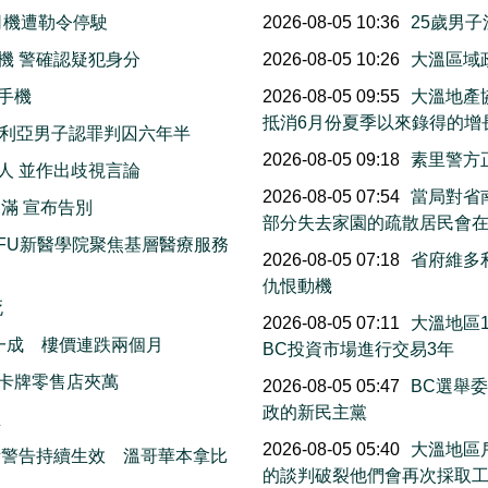
司機遭勒令停駛
2026-08-05 10:36
25歲男
機 警確認疑犯身分
2026-08-05 10:26
大溫區域
手機
2026-08-05 09:55
大溫地產
抵消6月份夏季以來錄得的增
多利亞男子認罪判囚六年半
2026-08-05 09:18
素里警方
人 並作出歧視言論
2026-08-05 07:54
當局對省南
滿 宣布告別
部分失去家園的疏散居民會
FU新醫學院聚焦基層醫療服務
2026-08-05 07:18
省府維多
仇恨動機
死
2026-08-05 07:11
大溫地區
一成 樓價連跌兩個月
BC投資市場進行交易3年
卡牌零售店夾萬
2026-08-05 05:47
BC選舉
政的新民主黨
生
2026-08-05 05:40
大溫地區
素警告持續生效 溫哥華本拿比
的談判破裂他們會再次採取