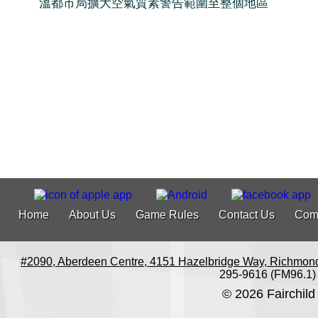
溫都市局擴大空氣質素警告範圍至整個地區
Home
About Us
Game Rules
Contact Us
Com
#2090, Aberdeen Centre, 4151 Hazelbridge Way, Richmon
295-9616 (FM96.1)
© 2026 Fairchild