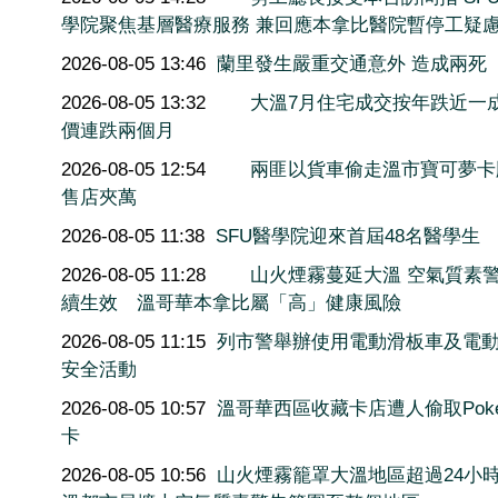
學院聚焦基層醫療服務 兼回應本拿比醫院暫停工疑
2026-08-05 13:46
蘭里發生嚴重交通意外 造成兩死
2026-08-05 13:32
大溫7月住宅成交按年跌近一
價連跌兩個月
2026-08-05 12:54
兩匪以貨車偷走溫市寶可夢卡
售店夾萬
2026-08-05 11:38
SFU醫學院迎來首屆48名醫學生
2026-08-05 11:28
山火煙霧蔓延大溫 空氣質素
續生效 溫哥華本拿比屬「高」健康風險
2026-08-05 11:15
列市警舉辦使用電動滑板車及電
安全活動
2026-08-05 10:57
溫哥華西區收藏卡店遭人偷取Poké
卡
2026-08-05 10:56
山火煙霧籠罩大溫地區超過24小