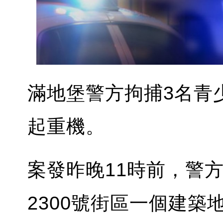
滿地堡警方拘捕3名青
起重機。
案發昨晚11時前，警方接
2300號街區一個建築