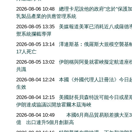
2026-08-06 10:48
總理卡尼說他的政府''忠於''保護
乳製品產業的供應管理系統
2026-08-05 13:35
美媒報道美軍已消耗近八成薩德
禦系統攔截導彈
2026-08-05 13:14
澤連斯基︰俄羅斯大規模空襲基
17人死亡
2026-08-05 13:02
伊朗稱與阿曼就霍峽擬定航道座
共識
2026-08-04 12:24
本國《外國代理人註冊法》今日
生效
2026-08-04 12:15
美國財長貝森特說可能今日或星
伊朗達成協議以開放霍爾木茲海峽
2026-08-04 10:49
本國6月商品貿易順差擴大至3
億 出口連升5個月創新高