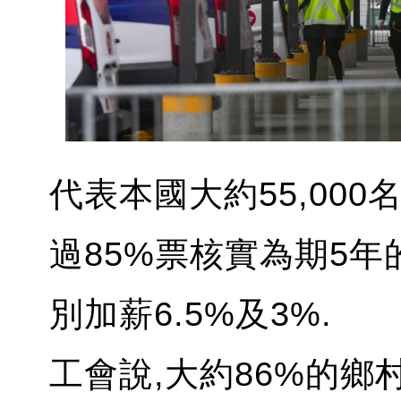
代表本國大約55,00
過85%票核實為期5年
別加薪6.5%及3%.
工會說,大約86%的