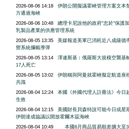
2026-08-06 14:18
伊朗公開擬議霍峽管理方案文本
方通過海峽
2026-08-06 10:48
總理卡尼說他的政府''忠於''保護
乳製品產業的供應管理系統
2026-08-05 13:35
美媒報道美軍已消耗近八成薩德
禦系統攔截導彈
2026-08-05 13:14
澤連斯基︰俄羅斯大規模空襲基
17人死亡
2026-08-05 13:02
伊朗稱與阿曼就霍峽擬定航道座
共識
2026-08-04 12:24
本國《外國代理人註冊法》今日
生效
2026-08-04 12:15
美國財長貝森特說可能今日或星
伊朗達成協議以開放霍爾木茲海峽
2026-08-04 10:49
本國6月商品貿易順差擴大至3