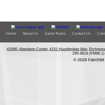
Home
About Us
Game Rules
Contact Us
Com
#2090, Aberdeen Centre, 4151 Hazelbridge Way, Richmon
295-9616 (FM96.1)
© 2026 Fairchild