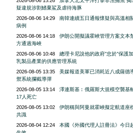
2026-08-06 15:26
加拿大北太平洋打擊非法捕魚 揭5
疑違規涉割鰭棄鯊及虐待海豚
2026-08-06 14:29
南韓連續五日通報懷疑與高溫相
病例
2026-08-06 14:18
伊朗公開擬議霍峽管理方案文本
方通過海峽
2026-08-06 10:48
總理卡尼說他的政府''忠於''保護
乳製品產業的供應管理系統
2026-08-05 13:35
美媒報道美軍已消耗近八成薩德
禦系統攔截導彈
2026-08-05 13:14
澤連斯基︰俄羅斯大規模空襲基
17人死亡
2026-08-05 13:02
伊朗稱與阿曼就霍峽擬定航道座
共識
2026-08-04 12:24
本國《外國代理人註冊法》今日
生效