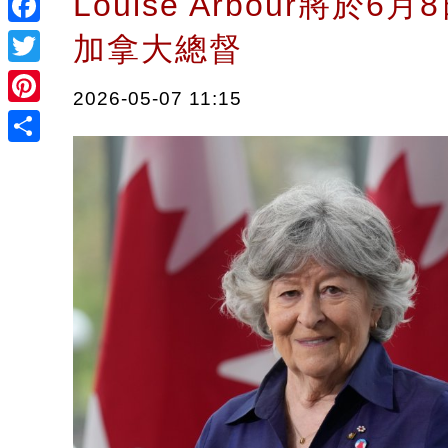
Louise Arbour將於6
Facebook
加拿大總督
Twitter
2026-05-07 11:15
Pinterest
Share