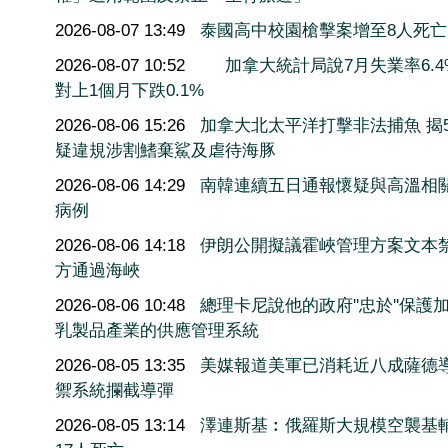
2026-08-07 13:49
泰國高中校園槍擊案增至8人死亡
2026-08-07 10:52
加拿大統計局說7月失業率6.4
對上1個月下跌0.1%
2026-08-06 15:26
加拿大北太平洋打擊非法捕魚 揭5
疑違規涉割鰭棄鯊及虐待海豚
2026-08-06 14:29
南韓連續五日通報懷疑與高溫相
病例
2026-08-06 14:18
伊朗公開擬議霍峽管理方案文本
方通過海峽
2026-08-06 10:48
總理卡尼說他的政府''忠於''保護
乳製品產業的供應管理系統
2026-08-05 13:35
美媒報道美軍已消耗近八成薩德
禦系統攔截導彈
2026-08-05 13:14
澤連斯基︰俄羅斯大規模空襲基