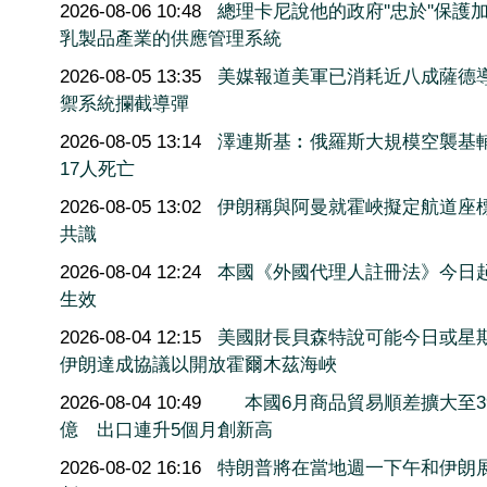
2026-08-06 10:48
總理卡尼說他的政府''忠於''保護
乳製品產業的供應管理系統
2026-08-05 13:35
美媒報道美軍已消耗近八成薩德
禦系統攔截導彈
2026-08-05 13:14
澤連斯基︰俄羅斯大規模空襲基
17人死亡
2026-08-05 13:02
伊朗稱與阿曼就霍峽擬定航道座
共識
2026-08-04 12:24
本國《外國代理人註冊法》今日
生效
2026-08-04 12:15
美國財長貝森特說可能今日或星
伊朗達成協議以開放霍爾木茲海峽
2026-08-04 10:49
本國6月商品貿易順差擴大至3
億 出口連升5個月創新高
2026-08-02 16:16
特朗普將在當地週一下午和伊朗