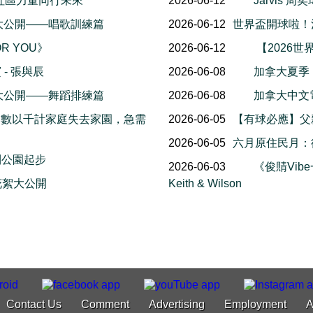
社區力量同行未來
2026-06-12
Jarvis
幕後花絮大公開——唱歌訓練篇
2026-06-12
世界盃開球啦！
OR YOU》
2026-06-12
【2026世
- 張與辰
2026-06-08
加拿大夏季
幕後花絮大公開——舞蹈排練篇
2026-06-08
加拿大中文電台
，數以千計家庭失去家園，急需
2026-06-05
【有球必應】父
2026-06-05
六月原住民月：
利公園起步
2026-06-03
《俊䝼Vib
 幕後花絮大公開
Keith & Wilson
Contact Us
Comment
Advertising
Employment
A