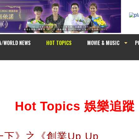
A/WORLD NEWS
HOT TOPICS
MOVIE & MUSIC
P
Hot Topics 娛樂追蹤
一下》之《創業Up Up