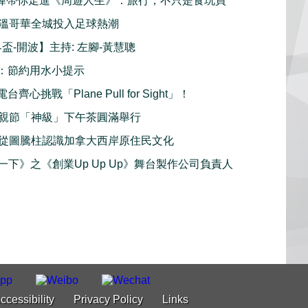
 周奕瑋帶你走進《周遊人生》：旅行，不只是食玩買
溫哥華全城投入足球熱潮
界盃-開波】主持: 左腳-黃慧聰
：節約用水小提示
齊心挑戰「Plane Pull for Sight」！
親節「神級」下午茶圓滿舉行
從圖騰柱認識加拿大西岸原住民文化
e一下》之《創業Up Up Up》舞台製作公司負責人
ccessibility
Privacy Policy
Links