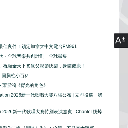
A
最佳良伴！鎖定加拿大中文電台FM961
代・全球音樂共創計劃」全球徵集
，祝願全天下爸爸父親節快樂，身體健康！
：圖騰柱小百科
播 - 蕭景鴻《背光的角色》
e Nation 2026新一代歌唱大賽八強公布 | 立即投選「我
tion 2026新一代歌唱大賽特別表演嘉賓 - Chantel 姚焯