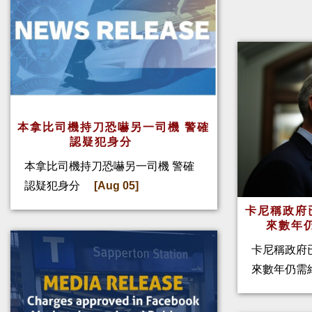
本拿比司機持刀恐嚇另一司機 警確
認疑犯身分
本拿比司機持刀恐嚇另一司機 警確
認疑犯身分
[Aug 05]
卡尼稱政府
來數年
卡尼稱政府
來數年仍需