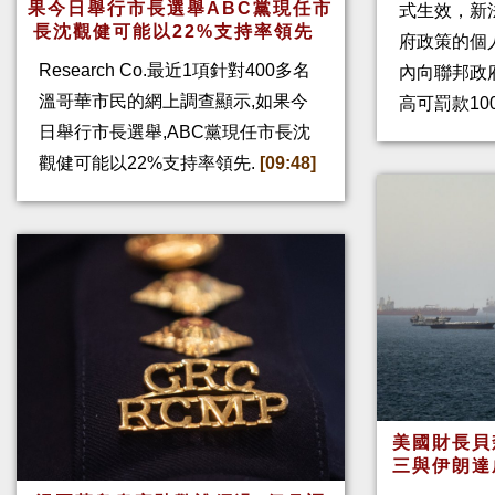
果今日舉行市長選舉ABC黨現任市
式生效，新
長沈觀健可能以22%支持率領先
府政策的個人
Research Co.最近1項針對400多名
內向聯邦政
溫哥華市民的網上調查顯示,如果今
高可罰款10
日舉行市長選舉,ABC黨現任市長沈
觀健可能以22%支持率領先.
[09:48]
美國財長貝
三與伊朗達