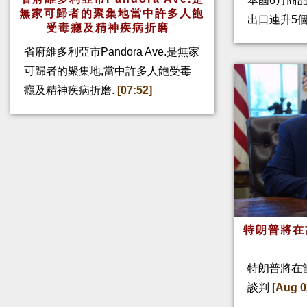
本國6月商
無家可歸者的聚集地當中許多人飽
出口連升5
受毒癮及精神疾病折磨
省府維多利亞市Pandora Ave.是無家
可歸者的聚集地,當中許多人飽受毒
癮及精神疾病折磨.
[07:52]
特朗普將在
特朗普將在
談判
[Aug 0