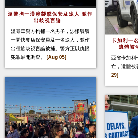
溫警拘一漢涉襲擊保安及途人 並作
出歧視言論
溫哥華警方拘捕一名男子，涉嫌襲襲
一間快餐店保安員及一名途人，並作
卡加利一名
遺體被
出種族歧視言論被捕。警方正以仇恨
犯罪展開調查。
[Aug 05]
亞省卡加利
亡，遺體被
29]