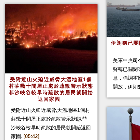
伊朗稱已關
美軍中央司
聲稱已關閉
息，強調霍
受附近山火廹近威脅大溫地區1個
村莊幾十間屋正處於疏散警示狀態
開放，伊朗
菲沙峽谷較早時疏散的居民就開始
返回家園
受附近山火廹近威脅,大溫地區1個村
莊幾十間屋正處於疏散警示狀態,菲
沙峽谷較早時疏散的居民就開始返回
家園.
[05:42]