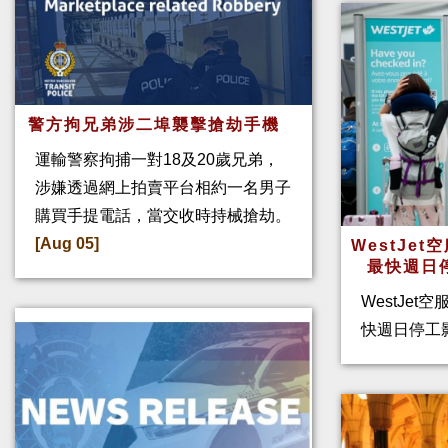
警方拘兄弟涉二埠襲擊搶劫手機
運輸警察拘捕一對18及20歲兄弟，
涉嫌透過網上拍賣平台相約一名男子
購買手提電話，當交收時持械搶劫。
[Aug 05]
WestJe
最快週日
WestJet
快週日停工