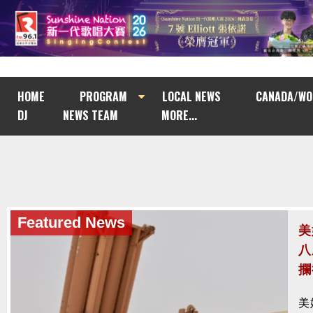
HOME
PROGRAM
LOCAL NEWS
CANADA/WO
DJ
NEWS TEAM
MORE...
Featured News
美
八
攔
美