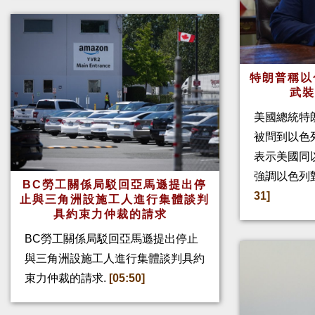
特朗普稱以
武
美國總統特
被問到以色
表示美國同
強調以色列
BC勞工關係局駁回亞馬遜提出停
31]
止與三角洲設施工人進行集體談判
具約束力仲裁的請求
BC勞工關係局駁回亞馬遜提出停止
與三角洲設施工人進行集體談判具約
束力仲裁的請求.
[05:50]