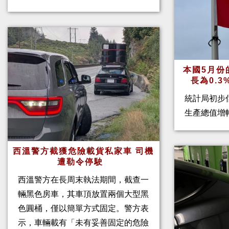
本國5月份
長為0.
統計局初步
生產總值增幅
西溫警方截獲危險載貨私家車 司機
遭勒令停駛
西溫警方在長周末執法期間，截查一
輛黑色房車，其車頂放置兩個大型黑
色圓桶，僅以簡單方式固定。警方表
示，車輛載有「未有妥善固定的危險