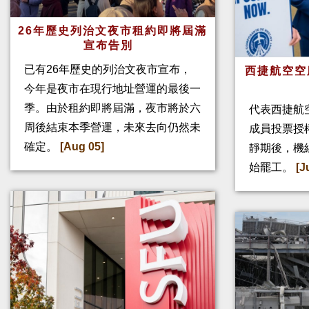
26年歷史列治文夜市租約即將屆滿
宣布告別
已有26年歷史的列治文夜市宣布，
西捷航空空
今年是夜市在現行地址營運的最後一
季。由於租約即將屆滿，夜市將於六
代表西捷航空
周後結束本季營運，未來去向仍然未
成員投票授
確定。
[Aug 05]
靜期後，機
始罷工。
[J