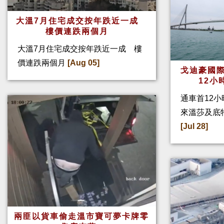
大溫7月住宅成交按年跌近一成
樓價連跌兩個月
大溫7月住宅成交按年跌近一成 樓
價連跌兩個月
[Aug 05]
戈迪豪國際
12小
通車首12小
來溫莎及底
[Jul 28]
兩匪以貨車偷走溫市寶可夢卡牌零