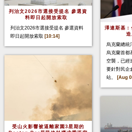
列治文2026市選接受提名 參選資
料即日起開放索取
列治文2026市選接受提名 參選資料
澤連斯基︰
造
即日起開放索取
[10:14]
烏克蘭總統
烏克蘭首都
空襲，已經
要針對民企
站。
[Aug 0
受山火影響被逼離家園3星期的