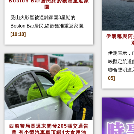
Boston Bar居民終於獲准重返家
園
受山火影響被逼離家園3星期的
Boston Bar居民,終於獲准重返家園.
[10:10]
伊朗稱與阿
伊朗表示，
峽擬定航道
聯合聲明進
05]
西溫警局長週末間發205張交通告
票 有小型汽車車頂綁4大食用油