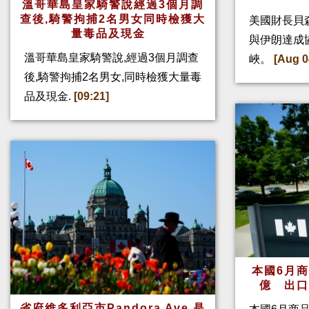
溫哥華島皇家騎警說經過3個月調
查後,騎警拘捕2名男女同時檢獲大
美國財長貝
量毒品及現金
與伊朗達成
溫哥華島皇家騎警說,經過3個月調查
峽。
[Aug 0
後,騎警拘捕2名男女,同時檢獲大量毒
品及現金.
[09:21]
本國6月
億 出
省府維多利亞市Pandora Ave.是