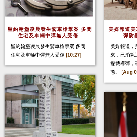
聖約翰堡凌晨發生駕車槍擊案 多間
美媒報道美
住宅及車輛中彈無人受傷
彈防
聖約翰堡凌晨發生駕車槍擊案 多間
美媒報道，
住宅及車輛中彈無人受傷
[10:27]
來，已消耗
攔截導彈，
態。
[Aug 0