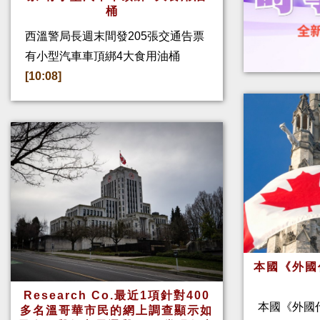
桶
西溫警局長週末間發205張交通告票
有小型汽車車頂綁4大食用油桶
[10:08]
本國《外國
Research Co.最近1項針對400
本國《外國
多名溫哥華市民的網上調查顯示如