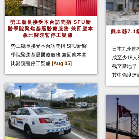
勞工廳長接受本台訪問指 SFU新
醫學院聚焦基層醫療服務 兼回應本
熊本縣7.
拿比醫院暫停工疑慮
勞工廳長接受本台訪問指 SFU新醫
日本九州熊
學院聚焦基層醫療服務 兼回應本拿
成至少18
比醫院暫停工疑慮
[Aug 05]
截至當地早
其中強度達