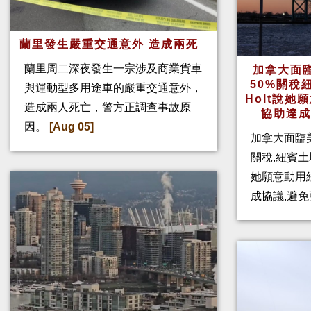
蘭里發生嚴重交通意外 造成兩死
蘭里周二深夜發生一宗涉及商業貨車
加拿大面
50%關稅
與運動型多用途車的嚴重交通意外，
Holt說
造成兩人死亡，警方正調查事故原
協助達
因。
[Aug 05]
加拿大面臨
關稅,紐賓土域
她願意動用
成協議,避免