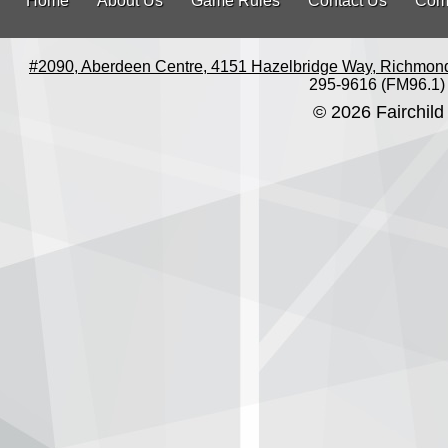
Home
About Us
Game Rules
Contact Us
Com
#2090, Aberdeen Centre, 4151 Hazelbridge Way, Richmon
295-9616 (FM96.1)
© 2026 Fairchild