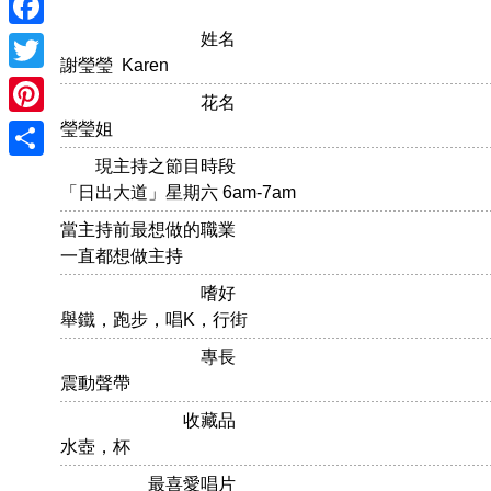
姓名
Facebook
謝瑩瑩 Karen
Twitter
花名
Pinterest
瑩瑩姐
現主持之節目時段
Share
「日出大道」星期六 6am-7am
當主持前最想做的職業
一直都想做主持
嗜好
舉鐵，跑步，唱K，行街
專長
震動聲帶
收藏品
水壺，杯
最喜愛唱片