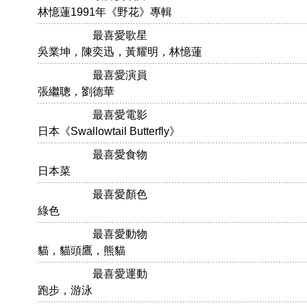
林憶蓮1991年《野花》專輯
最喜愛歌星
吳業坤，陳奕迅，黃耀明，林憶蓮
最喜愛演員
張繼聰，劉德華
最喜愛電影
日本《Swallowtail Butterfly》
最喜愛食物
日本菜
最喜愛顏色
綠色
最喜愛動物
貓，貓頭鷹，熊貓
最喜愛運動
跑步，游泳